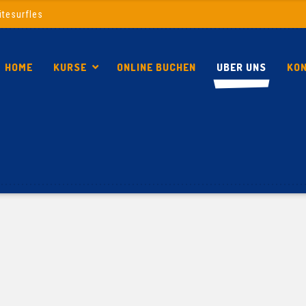
itesurfles
HOME
KURSE
ONLINE BUCHEN
UBER UNS
KO