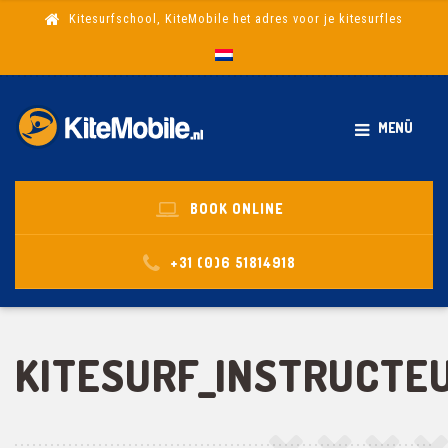
Kitesurfschool, KiteMobile het adres voor je kitesurfles
MENÜ
BOOK ONLINE
+31 (0)6 51814918
KITESURF_INSTRUCTE