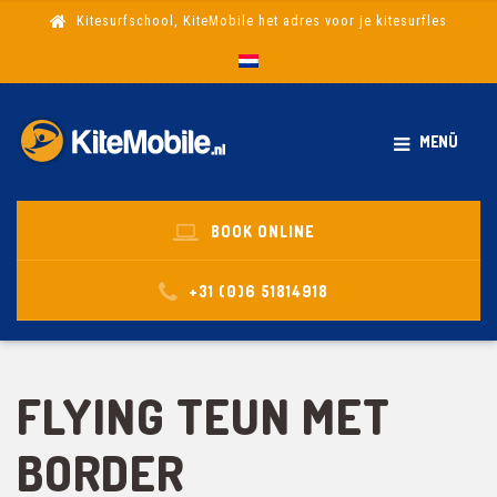
Kitesurfschool, KiteMobile het adres voor je kitesurfles
MENÜ
BOOK ONLINE
+31 (0)6 51814918
FLYING TEUN MET
BORDER