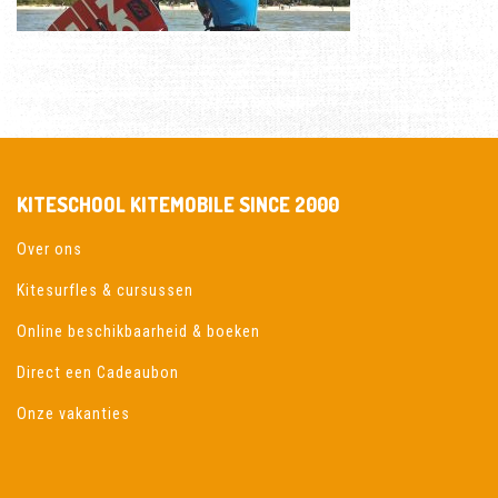
KITESCHOOL KITEMOBILE SINCE 2000
Over ons
Kitesurfles & cursussen
Online beschikbaarheid & boeken
Direct een Cadeaubon
Onze vakanties