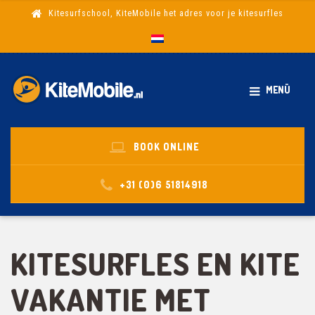
Kitesurfschool, KiteMobile het adres voor je kitesurfles
MENÜ
BOOK ONLINE
+31 (0)6 51814918
KITESURFLES EN KITE
VAKANTIE MET