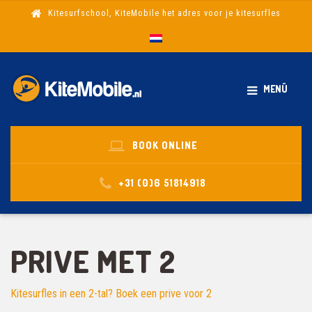
Kitesurfschool, KiteMobile het adres voor je kitesurfles
MENÜ
BOOK ONLINE
+31 (0)6 51814918
PRIVE MET 2
Kitesurfles in een 2-tal? Boek een prive voor 2