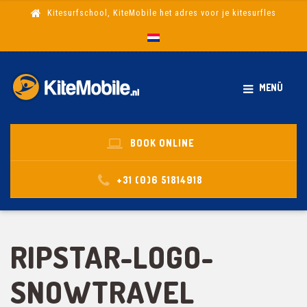
Kitesurfschool, KiteMobile het adres voor je kitesurfles
MENÜ
BOOK ONLINE
+31 (0)6 51814918
RIPSTAR-LOGO-
SNOWTRAVEL