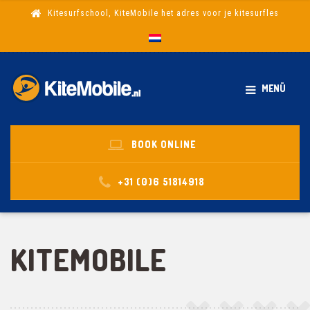
Kitesurfschool, KiteMobile het adres voor je kitesurfles
MENÜ
BOOK ONLINE
+31 (0)6 51814918
KITEMOBILE