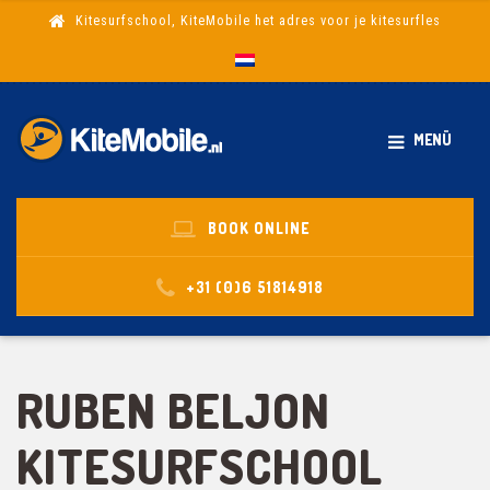
Kitesurfschool, KiteMobile het adres voor je kitesurfles
MENÜ
BOOK ONLINE
+31 (0)6 51814918
RUBEN BELJON
KITESURFSCHOOL