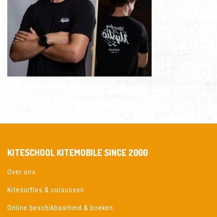
KITESCHOOL KITEMOBILE SINCE 2000
Over ons
Kitesurfles & cursussen
Online beschikbaarheid & boeken