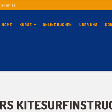
itesurfles
HOME
KURSE
ONLINE BUCHEN
UBER UNS
KO
RS KITESURFINSTRU