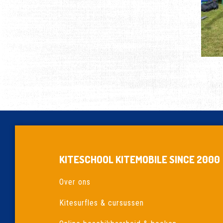
KITESCHOOL KITEMOBILE SINCE 2000
Over ons
Kitesurfles & cursussen