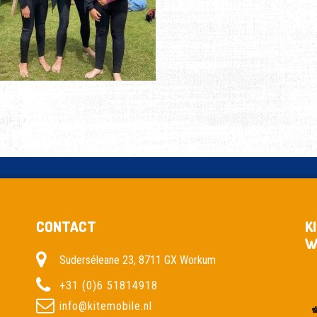
CONTACT
K
W
Suderséleane 23, 8711 GX Workum
+31 (0)6 51814918
info@kitemobile.nl