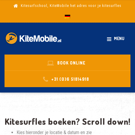
Kitesurfschool, KiteMobile het adres voor je kitesurfles
MENU
BOOK ONLINE
+31 (0)6 51814918
Kitesurfles boeken? Scroll down!
Kies hieronder je locatie & datum en zie