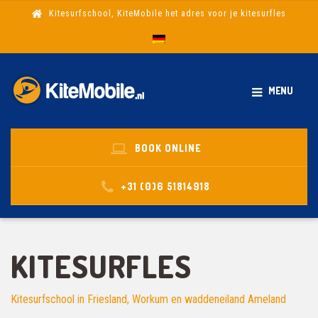
Kitesurfschool, KiteMobile het adres voor je kitesurfles
MENU
BOOK ONLINE
+31 (0)6 51814918
KITESURFLES
Kitesurfschool in Friesland, Workum en waddeneiland Ameland