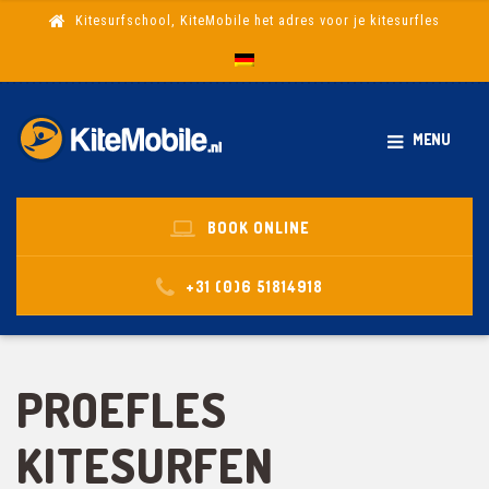
Kitesurfschool, KiteMobile het adres voor je kitesurfles
MENU
BOOK ONLINE
+31 (0)6 51814918
PROEFLES
KITESURFEN