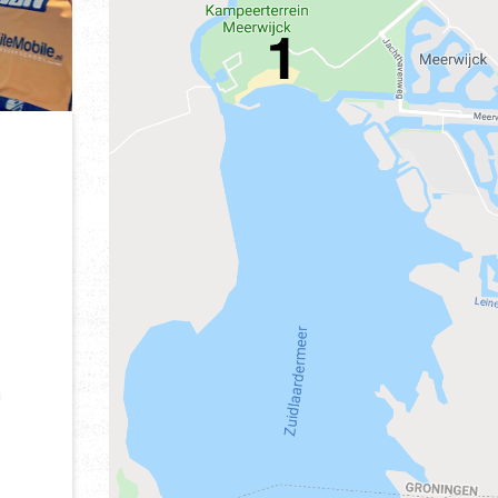
IN
WORKUM,
FRIESLAND
n