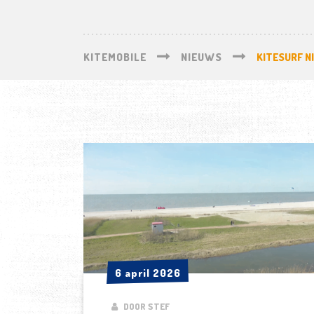
KITEMOBILE
NIEUWS
KITESURF N
6 april 2026
6 april 2026
DOOR STEF