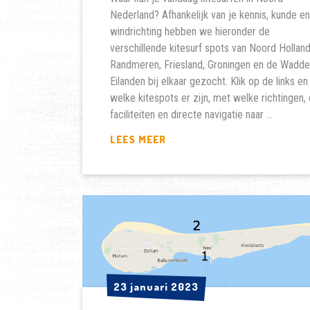
Nederland? Afhankelijk van je kennis, kunde en
windrichting hebben we hieronder de
verschillende kitesurf spots van Noord Holland
Randmeren, Friesland, Groningen en de Wadd
Eilanden bij elkaar gezocht. Klik op de links en
welke kitespots er zijn, met welke richtingen,
faciliteiten en directe navigatie naar …
WAAR
LEES MEER
KITESURFEN
VANDAAG
NOORD
NEDERLAND?
23 januari 2023
23 januari 2023