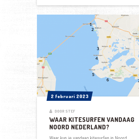
2024
2 februari 2023
2 februari 2023
DOOR STEF
WAAR KITESURFEN VANDAAG
NOORD NEDERLAND?
Waar kun je vandaag kitesurfen in Noord