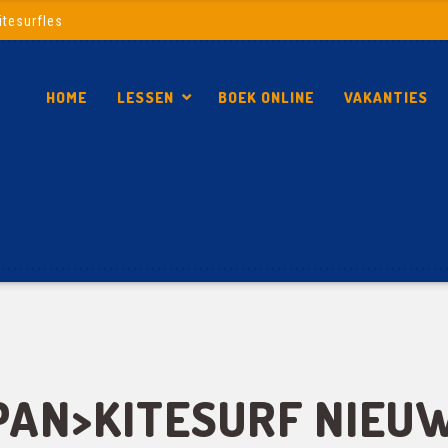
itesurfles
HOME
LESSEN
BOEK ONLINE
VAKANTIES
SPAN>KITESURF NIEU