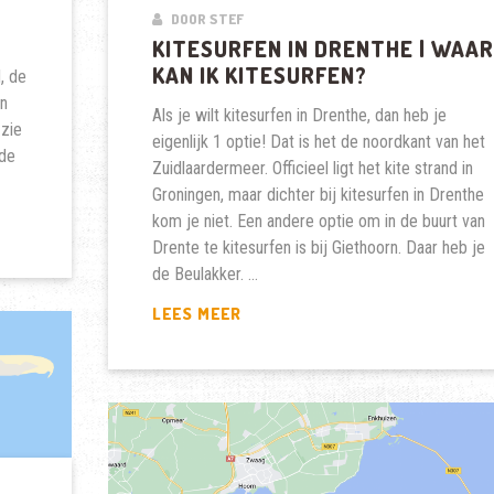
DOOR STEF
KITESURFEN IN DRENTHE | WAA
KAN IK KITESURFEN?
, de
en
Als je wilt kitesurfen in Drenthe, dan heb je
 zie
eigenlijk 1 optie! Dat is het de noordkant van het
 de
Zuidlaardermeer. Officieel ligt het kite strand in
Groningen, maar dichter bij kitesurfen in Drenthe
kom je niet. Een andere optie om in de buurt van
Drente te kitesurfen is bij Giethoorn. Daar heb je
de Beulakker. …
KITESURFEN
LEES MEER
IN
DRENTHE
|
WAAR
KAN
IK
KITESURFEN?