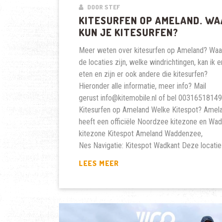
DOOR STEF
KITESURFEN OP AMELAND. WA
KUN JE KITESURFEN?
Meer weten over kitesurfen op Ameland? Waa
de locaties zijn, welke windrichtingen, kan ik e
eten en zijn er ook andere die kitesurfen?
Hieronder alle informatie, meer info? Mail
gerust info@kitemobile.nl of bel 0031651814
Kitesurfen op Ameland Welke Kitespot? Amel
heeft een officiële Noordzee kitezone en Wa
kitezone Kitespot Ameland Waddenzee,
Nes Navigatie: Kitespot Wadkant Deze locatie
KITESURFEN
LEES MEER
OP
AMELAND.
WAAR
KUN
JE