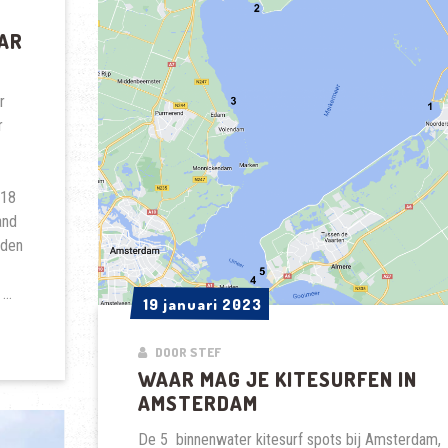
AR
r
r
918
and
dden
 …
19 januari 2023
19 januari 2023
DOOR STEF
WAAR MAG JE KITESURFEN IN
AMSTERDAM
De 5 binnenwater kitesurf spots bij Amsterdam,