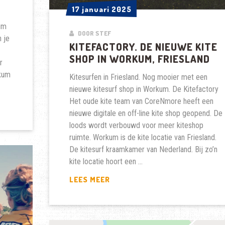
17 januari 2025
17 januari 2025
um
DOOR STEF
 je
KITEFACTORY. DE NIEUWE KITE
SHOP IN WORKUM, FRIESLAND
r
rkum
Kitesurfen in Friesland. Nog mooier met een
nieuwe kitesurf shop in Workum. De Kitefactory
Het oude kite team van CoreNmore heeft een
nieuwe digitale en off-line kite shop geopend. De
loods wordt verbouwd voor meer kiteshop
ruimte. Workum is de kite locatie van Friesland.
De kitesurf kraamkamer van Nederland. Bij zo’n
kite locatie hoort een …
KITEFACTORY.
LEES MEER
DE
NIEUWE
KITE
SHOP