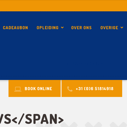
CADEAUBON
OPLEIDING
OVER ONS
OVERIGE
WEBCAM WORKUM LIVE
BOOK ONLINE
+31 (0)6 51814918
WS</SPAN>