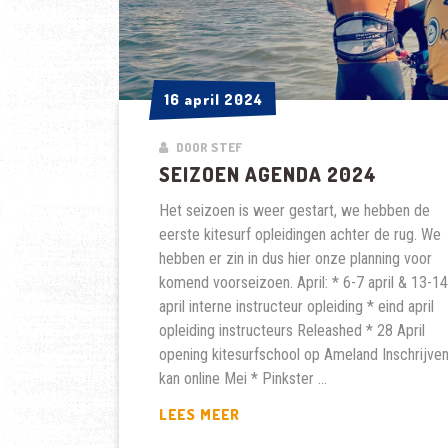
16 april 2024
16 april 2024
DOOR STEF
SEIZOEN AGENDA 2024
Het seizoen is weer gestart, we hebben de
eerste kitesurf opleidingen achter de rug. We
hebben er zin in dus hier onze planning voor
komend voorseizoen. April: * 6-7 april & 13-14
april interne instructeur opleiding * eind april
opleiding instructeurs Releashed * 28 April
opening kitesurfschool op Ameland Inschrijve
kan online Mei * Pinkster …
SEIZOEN
LEES MEER
AGENDA