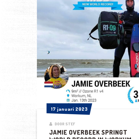
KITESURFEN?
17 januari 2023
17 januari 2023
DOOR STEF
JAMIE OVERBEEK SPRINGT