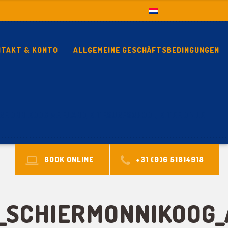
NTAKT & KONTO
ALLGEMEINE GESCHÄFTSBEDINGUNGEN
RMONNIKOOG_AMELAND_KITESURFSCHOOL_KITEMOBILE
BOOK ONLINE
+31 (0)6 51814918
SCHIERMONNIKOOG_