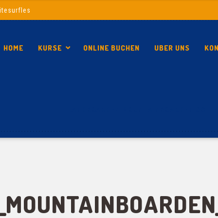
itesurfles
HOME
KURSE
ONLINE BUCHEN
UBER UNS
KO
LANDBOARDEN_MOUNTAINBOARDEN_SCHIE
MOUNTAINBOARDEN_