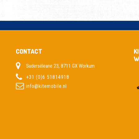
CONTACT
K
W
Suderséleane 23, 8711 GX Workum
+31 (0)6 51814918
info@kitemobile.nl