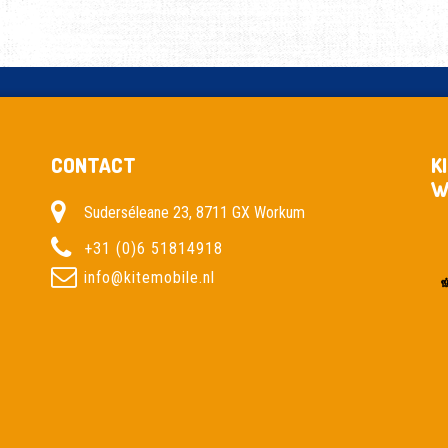
CONTACT
K
W
Suderséleane 23, 8711 GX Workum
+31 (0)6 51814918
info@kitemobile.nl