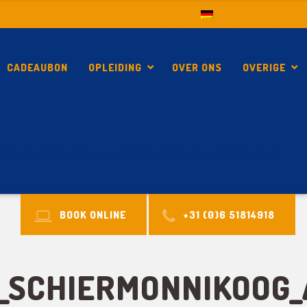
CADEAUBON
OPLEIDING
OVER ONS
OVERIGE
RMONNIKOOG_AMELAND_KITESURFSCHOOL_KITEMOBILE
BOOK ONLINE
+31 (0)6 51814918
SCHIERMONNIKOOG_