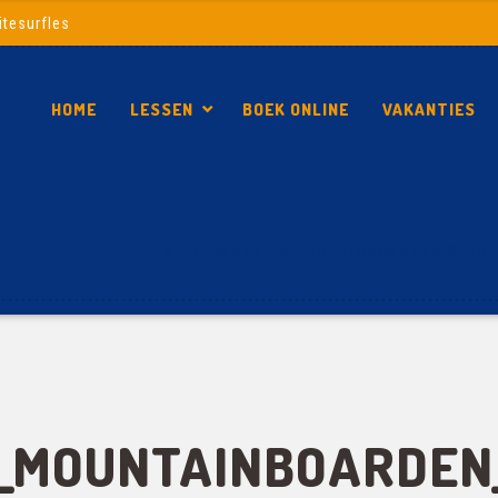
itesurfles
HOME
LESSEN
BOEK ONLINE
VAKANTIES
LANDBOARDEN_MOUNTAINBOARDEN_SCHIE
MOUNTAINBOARDEN_