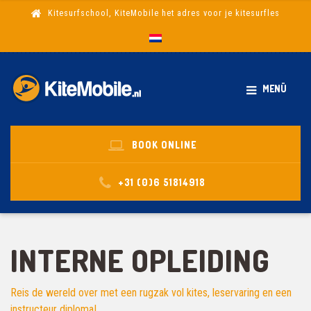
Kitesurfschool, KiteMobile het adres voor je kitesurfles
MENÜ
BOOK ONLINE
+31 (0)6 51814918
INTERNE OPLEIDING
Reis de wereld over met een rugzak vol kites, leservaring en een
instructeur diploma!