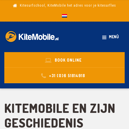
Kitesurfschool, KiteMobile het adres voor je kitesurfles
MENÜ
BOOK ONLINE
+31 (0)6 51814918
KITEMOBILE EN ZIJN
GESCHIEDENIS