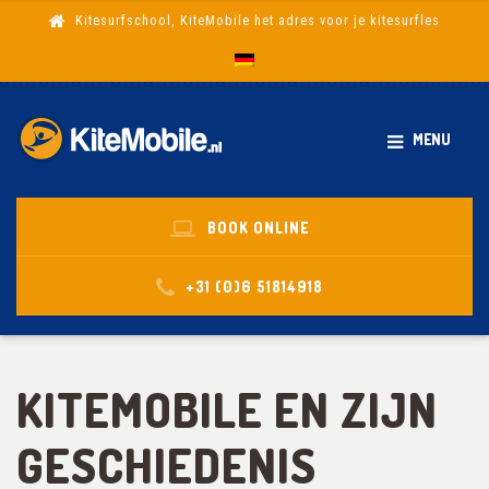
Kitesurfschool, KiteMobile het adres voor je kitesurfles
MENU
BOOK ONLINE
+31 (0)6 51814918
KITEMOBILE EN ZIJN
GESCHIEDENIS