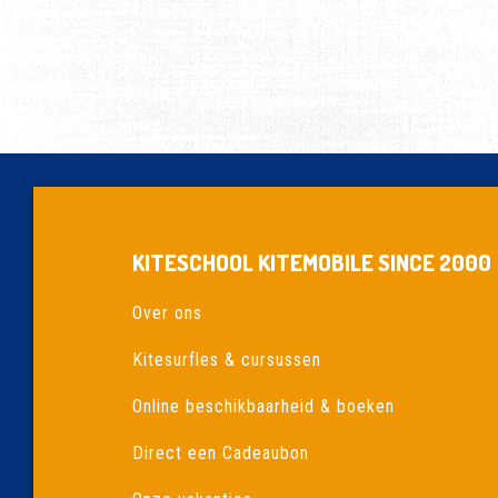
KITESCHOOL KITEMOBILE SINCE 2000
Over ons
Kitesurfles & cursussen
Online beschikbaarheid & boeken
Direct een Cadeaubon