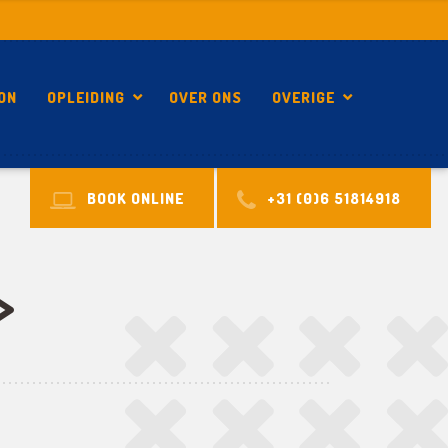
ON
OPLEIDING
OVER ONS
OVERIGE
BOOK ONLINE
+31 (0)6 51814918
>