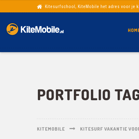
Kitesurfschool, KiteMobile het adres voor je k
HOM
PORTFOLIO TA
KITEMOBILE
KITESURF VAKANTIE VOOR