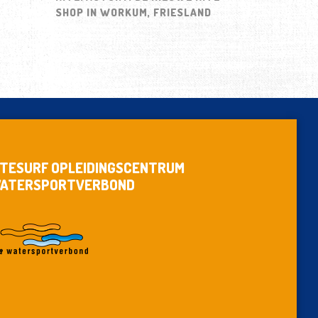
SHOP IN WORKUM, FRIESLAND
ITESURF OPLEIDINGSCENTRUM
ATERSPORTVERBOND