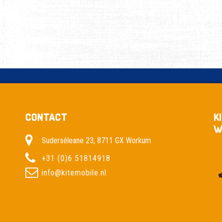
CONTACT
K
W
Suderséleane 23, 8711 GX Workum
+31 (0)6 51814918
info@kitemobile.nl