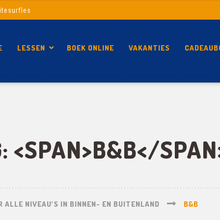
itesurfles
E
LESSEN
BOEK ONLINE
VAKANTIES
CADEAUB
G: <SPAN>B&B</SPAN
 ALLE NIVEAU’S IN BINNEN- EN BUITENLAND
B&B