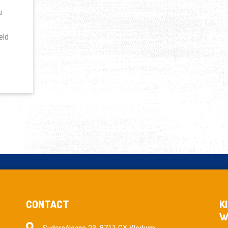
FRIESLAND
u.
eld
CONTACT
K
W