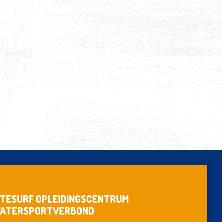
ITESURF OPLEIDINGSCENTRUM
ATERSPORTVERBOND