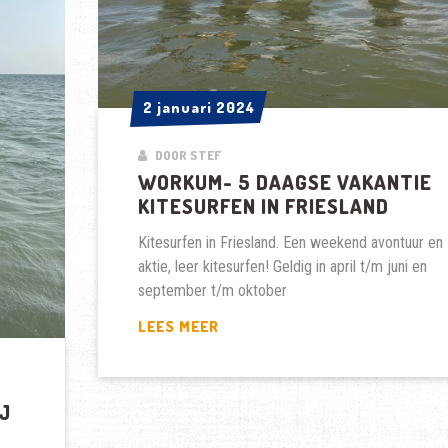
2 januari 2024
2 januari 2024
DOOR STEF
WORKUM- 5 DAAGSE VAKANTIE
KITESURFEN IN FRIESLAND
Kitesurfen in Friesland. Een weekend avontuur en
aktie, leer kitesurfen! Geldig in april t/m juni en
september t/m oktober
WORKUM-
LEES MEER
5
DAAGSE
VAKANTIE
J
KITESURFEN
IN