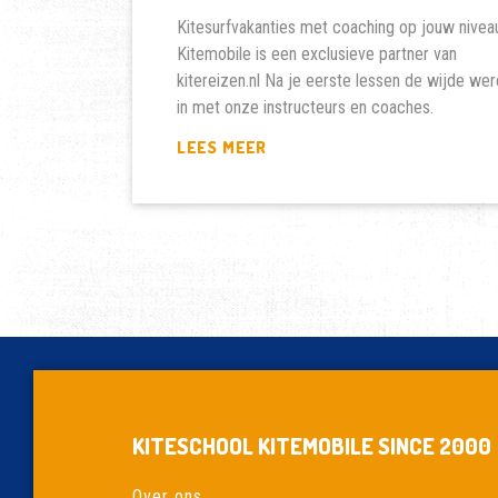
Kitesurfvakanties met coaching op jouw nivea
Kitemobile is een exclusieve partner van
kitereizen.nl Na je eerste lessen de wijde wer
in met onze instructeurs en coaches.
COMPLETE
LEES MEER
KITE
VAKANTIES
BIJ
KITEREIZEN.NL
KITESCHOOL KITEMOBILE SINCE 2000
Over ons