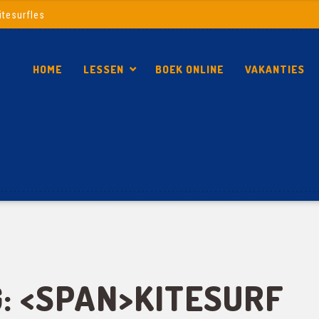
itesurfles
HOME
LESSEN
BOEK ONLINE
VAKANTIES
: <SPAN>KITESURF