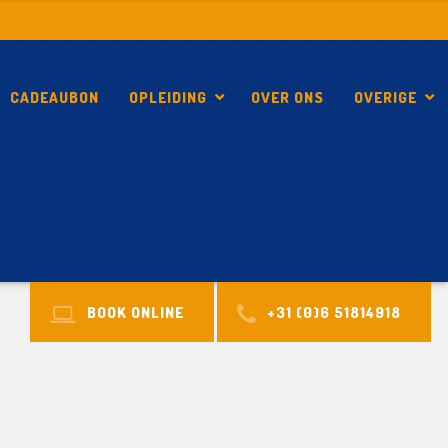
CADEAUBON
OPLEIDING
OVER ONS
OVERIGE
COMPLETE KITE VAKANTIES BIJ KITEREIZEN.NL
BOOK ONLINE
+31 (0)6 51814918