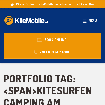
Kitesurfschool, KiteMobile het adres voor je kitesurfles
MENU
BOOK ONLINE
+31 (0)6 51814918
PORTFOLIO TAG:
<SPAN>KITESURFEN
CAMPING AM