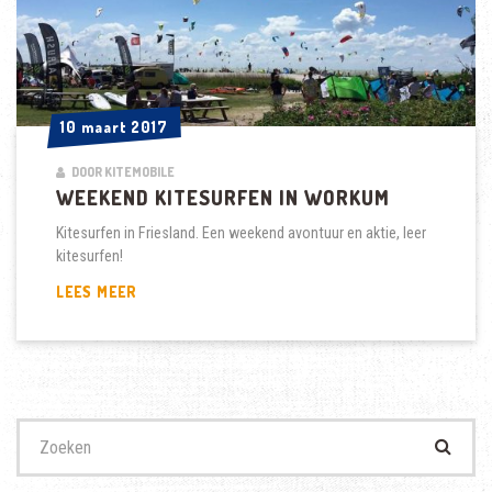
10 maart 2017
10 maart 2017
DOOR KITEMOBILE
WEEKEND KITESURFEN IN WORKUM
Kitesurfen in Friesland. Een weekend avontuur en aktie, leer
kitesurfen!
WEEKEND
LEES MEER
KITESURFEN
IN
WORKUM
Zoek
naar: