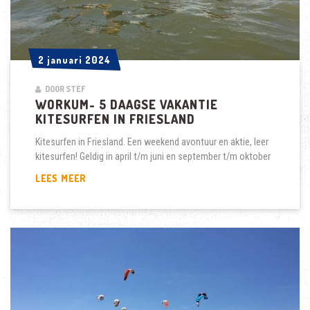
2 januari 2024
2 januari 2024
DOOR STEF
WORKUM- 5 DAAGSE VAKANTIE
KITESURFEN IN FRIESLAND
Kitesurfen in Friesland. Een weekend avontuur en aktie, leer
kitesurfen! Geldig in april t/m juni en september t/m oktober
WORKUM-
LEES MEER
5
DAAGSE
VAKANTIE
KITESURFEN
IN
FRIESLAND