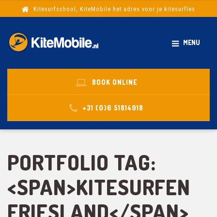
Kitesurfschool, KiteMobile het adres voor je kitesurfles
MENU
BOOK ONLINE
+31 (0)6 51814918
PORTFOLIO TAG:
<SPAN>KITESURFEN
FRIESLAND</SPAN>