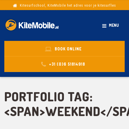
Kitesurfschool, KiteMobile het adres voor je kitesurfles
MENU
BOOK ONLINE
+31 (0)6 51814918
PORTFOLIO TAG:
<SPAN>WEEKEND</SP