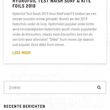
HYDROFOIL TEST NAISH SURF & KITE
FOILS 2019
Hydrofoil Test Naish 2019 Voor KiteFinderTV hebben we een
nieuwe youtube review gemaakt. Nemen we drie 2019
hydrofoils onder de loop. Hydrofoilen populair onder lichte
wind omstandigheden Hydrofoilen wordt steeds populairder
onder de kitesurfers, steeds meer kitesurfers zien het als
een licht weer alternatief. “Dikke” front vinnen zijn daarom
ook populair. Deze dikke front vinnen …
HYDROFOIL
LEES MEER
TEST
NAISH
SURF
&
KITE
FOILS
Zoek
2019
naar:
RECENTE BERICHTEN