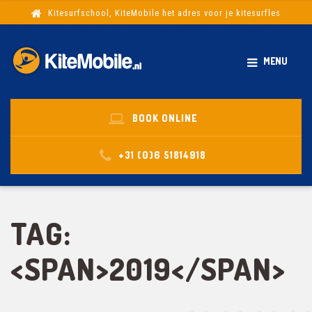
Kitesurfschool, KiteMobile het adres voor je kitesurfles
MENU
BOOK ONLINE
+31 (0)6 51814918
TAG:
<SPAN>2019</SPAN>