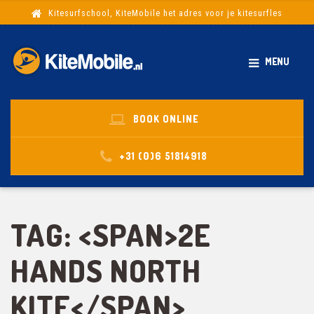
Kitesurfschool, KiteMobile het adres voor je kitesurfles
MENU
BOOK ONLINE
+31 (0)6 51814918
TAG: <SPAN>2E
HANDS NORTH
KITE</SPAN>