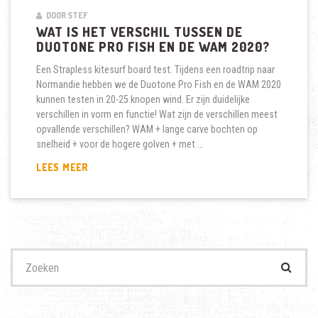
DOOR STEF
WAT IS HET VERSCHIL TUSSEN DE
DUOTONE PRO FISH EN DE WAM 2020?
Een Strapless kitesurf board test. Tijdens een roadtrip naar
Normandie hebben we de Duotone Pro Fish en de WAM 2020
kunnen testen in 20-25 knopen wind. Er zijn duidelijke
verschillen in vorm en functie! Wat zijn de verschillen meest
opvallende verschillen? WAM + lange carve bochten op
snelheid + voor de hogere golven + met …
WAT
LEES MEER
IS
HET
VERSCHIL
TUSSEN
DE
DUOTONE
Zoek
PRO
naar:
FISH
EN
DE
WAM