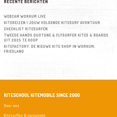
RECENTE BERICHTEN
2020?
WEBCAM WORKUM LIVE
KITEREIZEN | JOUW VOLGENDE KITESURF AVONTUUR
CHECKLIST KITESURFEN
TWEEDE HANDS DUOTONE & FLYSURFER KITES & BOARDS
UIT 2025 TE KOOP
KITEFACTORY. DE NIEUWE KITE SHOP IN WORKUM,
FRIESLAND
KITESCHOOL KITEMOBILE SINCE 2000
Over ons
Kitesurfles & cursussen