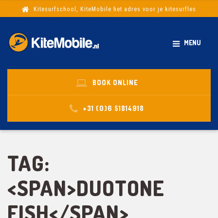
Kitesurfschool, KiteMobile het adres voor je kitesurfles
MENU
BOOK ONLINE
+31 (0)6 51814918
TAG:
<SPAN>DUOTONE
FISH</SPAN>