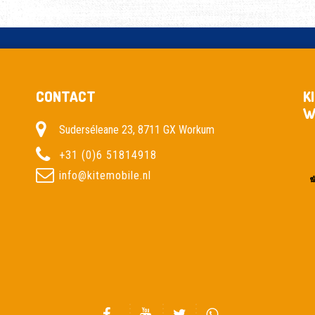
CONTACT
K
W
Suderséleane 23, 8711 GX Workum
+31 (0)6 51814918
info@kitemobile.nl