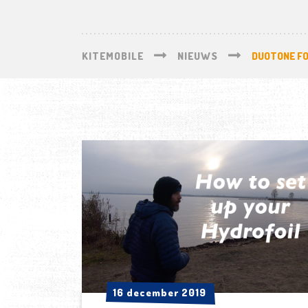
KITEMOBILE
NIEUWS
DUOTONE FO
16 december 2019
16 december 2019