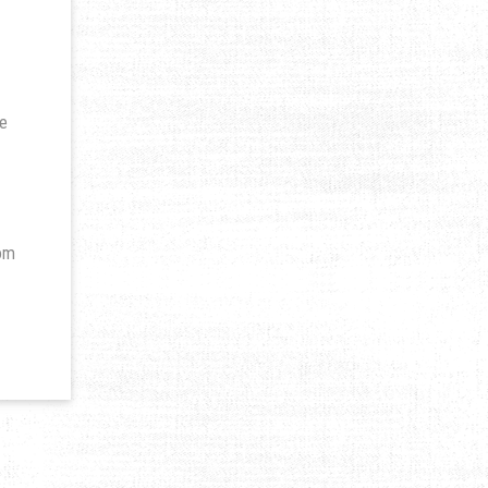
le
 om