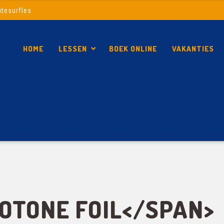
itesurfles
HOME
LESSEN
BOEK ONLINE
VAKANTIES
OTONE FOIL</SPAN>