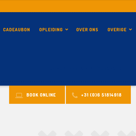
CADEAUBON
OPLEIDING
OVER ONS
OVERIGE
HOE MONTEER IK EEN HYDROFOIL?
BOOK ONLINE
+31 (0)6 51814918