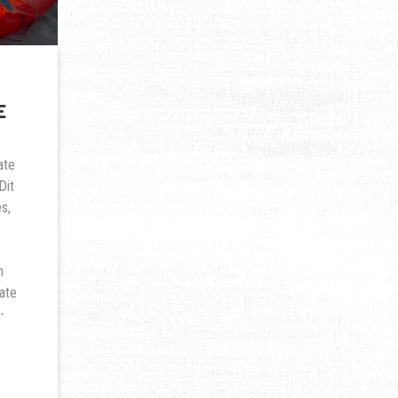
E
ate
Dit
s,
n
ate
-