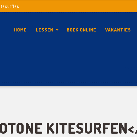
itesurfles
HOME
LESSEN
BOEK ONLINE
VAKANTIES
TWEE
UOTONE KITESURFEN<