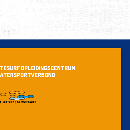
ITESURF OPLEIDINGSCENTRUM
ATERSPORTVERBOND