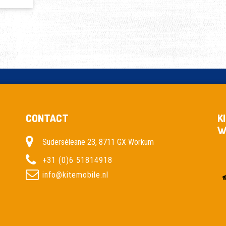
CONTACT
K
W
Suderséleane 23, 8711 GX Workum
+31 (0)6 51814918
info@kitemobile.nl