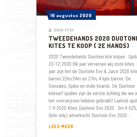
16 augustus 2020
16 augustus 2020
DOOR STEF
TWEEDEHANDS 2020 DUOTON
KITES TE KOOP ( 2E HANDS)
2020 Tweedehands Duotone kite kopen. Upd
23-12-2020 Elk jaar verversen wij onze kites. 
jaar zijn het de Duotone Evo & Juice 2020 kite
barren 22m/24m en 27m, 4 lijns barren. De
Gonzales, Spike en xride boards. De Duotone
kitesurf spullen zijn de eerste lichting die we i
het voorseizoen hebben gebruikt! Laatste upd
1-9-2020 Kites Duotone Evo 2020 5m € 625,
(kite only) uitverkocht Duotone Evo 2020 …
TWEEDEHANDS
LEES MEER
2020