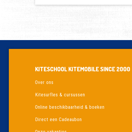
DUOTONE
KITES
TE
KOOP
(
2E
HANDS)
KITESCHOOL KITEMOBILE SINCE 2000
Over ons
Kitesurfles & cursussen
Online beschikbaarheid & boeken
Direct een Cadeaubon
Onze vakanties