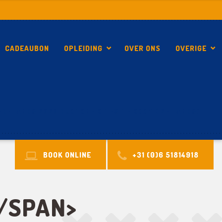
CADEAUBON
OPLEIDING
OVER ONS
OVERIGE
DEHANDS 2020 DUOTONE KITES TE KOOP ( 2E HANDS)
BOOK ONLINE
+31 (0)6 51814918
/SPAN>