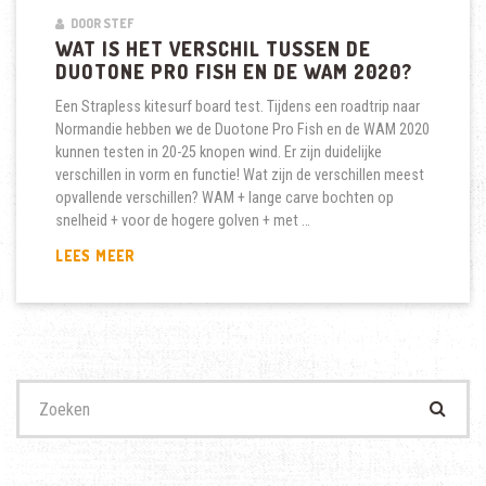
DOOR STEF
WAT IS HET VERSCHIL TUSSEN DE
DUOTONE PRO FISH EN DE WAM 2020?
Een Strapless kitesurf board test. Tijdens een roadtrip naar
Normandie hebben we de Duotone Pro Fish en de WAM 2020
kunnen testen in 20-25 knopen wind. Er zijn duidelijke
verschillen in vorm en functie! Wat zijn de verschillen meest
opvallende verschillen? WAM + lange carve bochten op
snelheid + voor de hogere golven + met …
WAT
LEES MEER
IS
HET
VERSCHIL
TUSSEN
DE
DUOTONE
Zoek
PRO
naar:
FISH
EN
DE
WAM