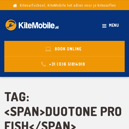
Kitesurfschool, KiteMobile het adres voor je kitesurfles
MENU
BOOK ONLINE
+31 (0)6 51814918
TAG:
<SPAN>DUOTONE PRO
FISH</SPAN>