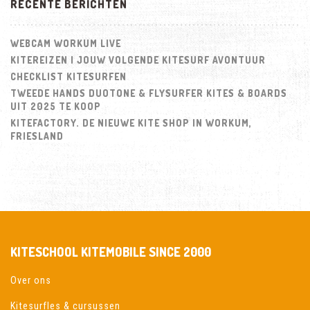
RECENTE BERICHTEN
2020?
WEBCAM WORKUM LIVE
KITEREIZEN | JOUW VOLGENDE KITESURF AVONTUUR
CHECKLIST KITESURFEN
TWEEDE HANDS DUOTONE & FLYSURFER KITES & BOARDS
UIT 2025 TE KOOP
KITEFACTORY. DE NIEUWE KITE SHOP IN WORKUM,
FRIESLAND
KITESCHOOL KITEMOBILE SINCE 2000
Over ons
Kitesurfles & cursussen