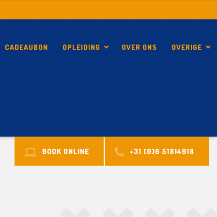
CADEAUBON
OPLEIDING
OVER ONS
OVERIGE
EN: 5 TIPS BIJ HET KOPEN VAN JE EERSTE HYDROFOIL
BOOK ONLINE
+31 (0)6 51814918