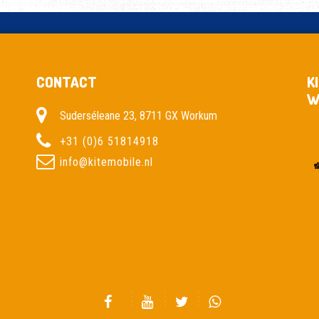
CONTACT
K
W
Suderséleane 23, 8711 GX Workum
+31 (0)6 51814918
info@kitemobile.nl