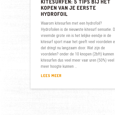
KITESURFEN: 5 TIPS BIJ HET
KOPEN VAN JE EERSTE
HYDROFOIL
Waarom kitesurfen met een hydrofoil?
Hydrofoilen is de nieuwste kitesurf sensatie. 
vreemde grote vin is het lelijke eendje in de
kitesurf sport maar het geeft veel voordelen 
dat dringt nu langzaam door. Wat zijn de
voordelen? onder de 10 knopen (2bft) kunnen
kitesurfen dus veel meer vaar uren (50%) veel
meer hoogte kunnen …
KITESURFEN:
LEES MEER
5
TIPS
BIJ
HET
KOPEN
VAN
JE