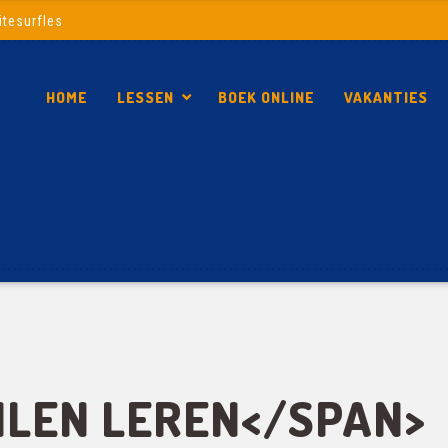
itesurfles
HOME
LESSEN
BOEK ONLINE
VAKANTIES
KITESURF
ILEN LEREN</SPAN>