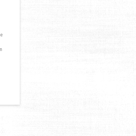
De
en