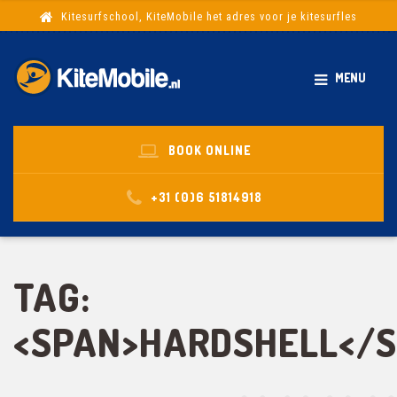
Kitesurfschool, KiteMobile het adres voor je kitesurfles
MENU
BOOK ONLINE
+31 (0)6 51814918
TAG:
<SPAN>HARDSHELL</