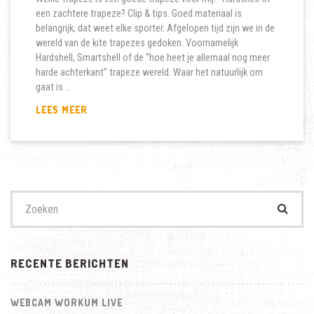
een zachtere trapeze? Clip & tips. Goed materiaal is
belangrijk, dat weet elke sporter. Afgelopen tijd zijn we in de
wereld van de kite trapezes gedoken. Voornamelijk
Hardshell, Smartshell of de “hoe heet je allemaal nog meer
harde achterkant” trapeze wereld. Waar het natuurlijk om
gaat is …
TIPS
LEES MEER
BIJ
HET
AANSCHAFFEN
VAN
EEN
KITE
Zoek
TRAPEZE
naar:
RECENTE BERICHTEN
WEBCAM WORKUM LIVE