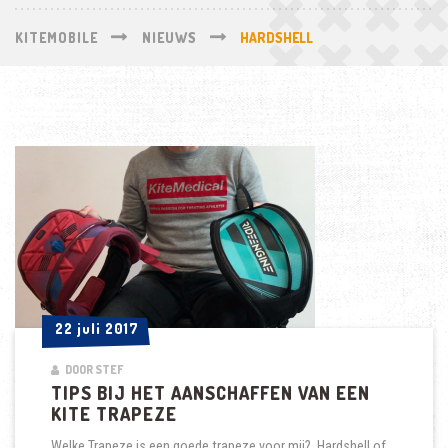
KITEMOBILE
NIEUWS
HARDSHELL
22 juli 2017
22 juli 2017
DOOR STEF
TIPS BIJ HET AANSCHAFFEN VAN EEN
KITE TRAPEZE
Welke Trapeze is een goede trapeze voor mij? Hardshell of