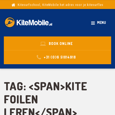
Kitesurfschool, KiteMobile het adres voor je kitesurfles
MENU
BOOK ONLINE
+31 (0)6 51814918
TAG: <SPAN>KITE
FOILEN
LEREN</SPAN>