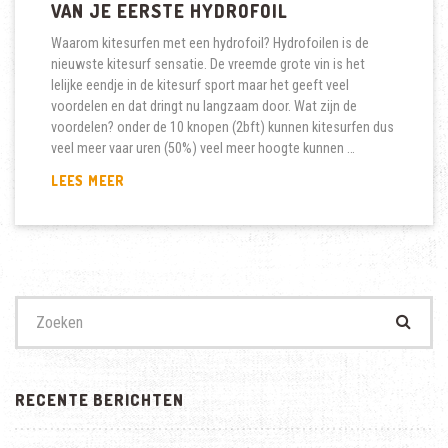
VAN JE EERSTE HYDROFOIL
Waarom kitesurfen met een hydrofoil? Hydrofoilen is de
nieuwste kitesurf sensatie. De vreemde grote vin is het
lelijke eendje in de kitesurf sport maar het geeft veel
voordelen en dat dringt nu langzaam door. Wat zijn de
voordelen? onder de 10 knopen (2bft) kunnen kitesurfen dus
veel meer vaar uren (50%) veel meer hoogte kunnen …
KITESURFEN:
LEES MEER
5
TIPS
BIJ
HET
KOPEN
VAN
Zoek
JE
naar:
EERSTE
HYDROFOIL
RECENTE BERICHTEN