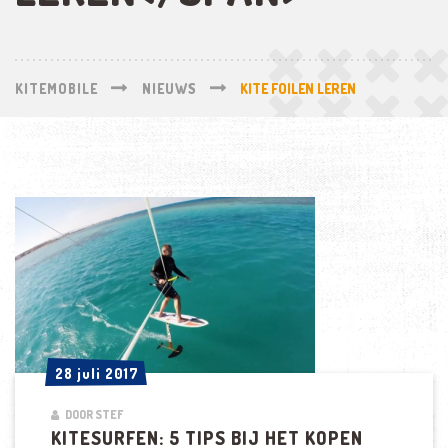
KITEMOBILE
NIEUWS
KITE FOILEN LEREN
28 juli 2017
28 juli 2017
DOOR STEF
KITESURFEN: 5 TIPS BIJ HET KOPEN