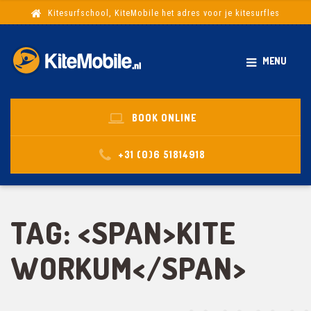
Kitesurfschool, KiteMobile het adres voor je kitesurfles
MENU
BOOK ONLINE
+31 (0)6 51814918
TAG: <SPAN>KITE
WORKUM</SPAN>