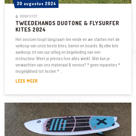
30 augustus 2024
30 augustus 2024
DOOR STEF
TWEEDEHANDS DUOTONE & FLYSURFER
KITES 2024
Het seizoen loopt langzaam ten einde en we starten met de
verkoop van onze beste kites, barren en boards. Bij elke kite
aankoop zit een uur uitleg en begeleiding van een
instructeur. Weet je precies hoe alles werkt. Wat kun je
verwachten van ons materiaal & service? * geen reparaties *
mogelijkheid tot testen * …
TWEEDEHANDS
LEES MEER
DUOTONE
&
FLYSURFER
KITES
2024