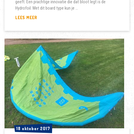
geeft. Een prachtige innovatie die dat bloot legt is de
Hydrofoil. Met dit board type kun je …
KITE
LEES MEER
REVIEW
CABRINHA
SWITCHBLADE
VS
CABRINHA
FX
18 oktober 2017
18 oktober 2017