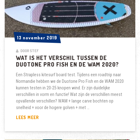
13 november 2019
13 november 2019
DOOR STEF
WAT IS HET VERSCHIL TUSSEN DE
DUOTONE PRO FISH EN DE WAM 2020?
Een Strapless kitesurf board test. Tijdens een roadtrip naar
Normandie hebben we de Duotone Pro Fish en de WAM 2020
kunnen testen in 20-25 knopen wind. Er zijn duidelijke
verschillen in vorm en functie! Wat zijn de verschillen meest
opvallende verschillen? WAM + lange carve bochten op
snelheid + voor de hogere golven + met …
WAT
LEES MEER
IS
HET
VERSCHIL