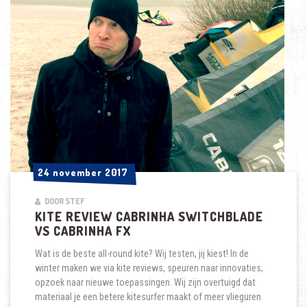
TUSSEN
DE
DUOTONE
PRO
FISH
EN
DE
WAM
2020?
24 november 2017
24 november 2017
DOOR STEF
KITE REVIEW CABRINHA SWITCHBLADE
VS CABRINHA FX
Wat is de beste all-round kite? Wij testen, jij kiest! In de
winter maken we via kite reviews, speuren naar innovaties,
opzoek naar nieuwe toepassingen. Wij zijn overtuigd dat
materiaal je een betere kitesurfer maakt of meer vlieguren