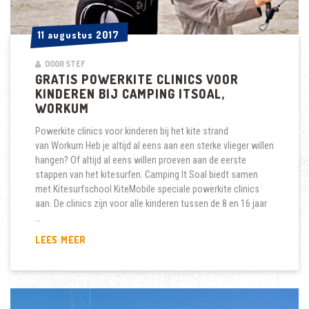
11 augustus 2017
11 augustus 2017
DOOR STEF
GRATIS POWERKITE CLINICS VOOR
KINDEREN BIJ CAMPING ITSOAL,
WORKUM
Powerkite clinics voor kinderen bij het kite strand
van Workum Heb je altijd al eens aan een sterke vlieger willen
hangen? Of altijd al eens willen proeven aan de eerste
stappen van het kitesurfen. Camping It Soal biedt samen
met Kitesurfschool KiteMobile speciale powerkite clinics
aan. De clinics zijn voor alle kinderen tussen de 8 en 16 jaar
…
GRATIS
LEES MEER
POWERKITE
CLINICS
VOOR
KINDEREN
BIJ