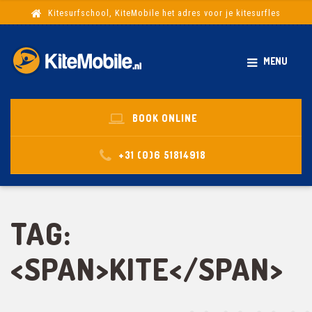
Kitesurfschool, KiteMobile het adres voor je kitesurfles
MENU
BOOK ONLINE
+31 (0)6 51814918
TAG:
<SPAN>KITE</SPAN>