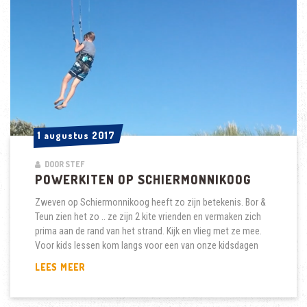
CAMPING
ITSOAL,
WORKUM
1 augustus 2017
1 augustus 2017
DOOR STEF
POWERKITEN OP SCHIERMONNIKOOG
Zweven op Schiermonnikoog heeft zo zijn betekenis. Bor &
Teun zien het zo .. ze zijn 2 kite vrienden en vermaken zich
prima aan de rand van het strand. Kijk en vlieg met ze mee.
Voor kids lessen kom langs voor een van onze kidsdagen
POWERKITEN
LEES MEER
OP
SCHIERMONNIKOOG