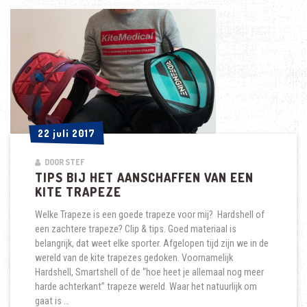
22 juli 2017
22 juli 2017
DOOR STEF
TIPS BIJ HET AANSCHAFFEN VAN EEN
KITE TRAPEZE
Welke Trapeze is een goede trapeze voor mij? Hardshell of
een zachtere trapeze? Clip & tips. Goed materiaal is
belangrijk, dat weet elke sporter. Afgelopen tijd zijn we in de
wereld van de kite trapezes gedoken. Voornamelijk
Hardshell, Smartshell of de “hoe heet je allemaal nog meer
harde achterkant” trapeze wereld. Waar het natuurlijk om
gaat is …