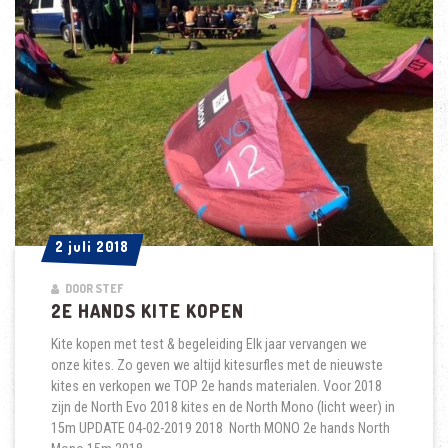
2 juli 2018
2 juli 2018
DOOR STEF
2E HANDS KITE KOPEN
Kite kopen met test & begeleiding Elk jaar vervangen we
onze kites. Zo geven we altijd kitesurfles met de nieuwste
kites en verkopen we TOP 2e hands materialen. Voor 2018
zijn de North Evo 2018 kites en de North Mono (licht weer) in
15m UPDATE 04-02-2019 2018 North MONO 2e hands North