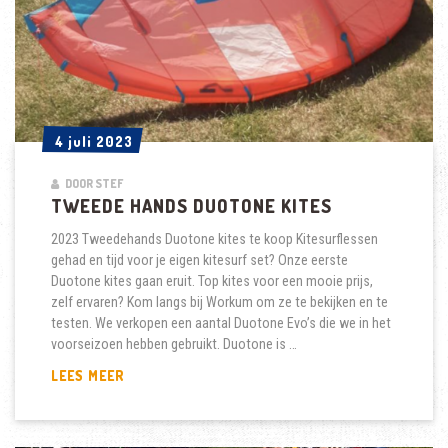
4 juli 2023
4 juli 2023
DOOR STEF
TWEEDE HANDS DUOTONE KITES
2023 Tweedehands Duotone kites te koop Kitesurflessen
gehad en tijd voor je eigen kitesurf set? Onze eerste
Duotone kites gaan eruit. Top kites voor een mooie prijs,
zelf ervaren? Kom langs bij Workum om ze te bekijken en te
testen. We verkopen een aantal Duotone Evo’s die we in het
voorseizoen hebben gebruikt. Duotone is …
TWEEDE
LEES MEER
HANDS
DUOTONE
KITES