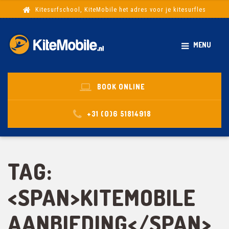
Kitesurfschool, KiteMobile het adres voor je kitesurfles
MENU
BOOK ONLINE
+31 (0)6 51814918
TAG:
<SPAN>KITEMOBILE
AANBIEDING</SPAN>