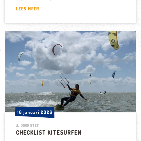
KITEREIZEN
LEES MEER
|
JOUW
VOLGENDE
KITESURF
AVONTUUR
16 januari 2026
16 januari 2026
DOOR STEF
CHECKLIST KITESURFEN