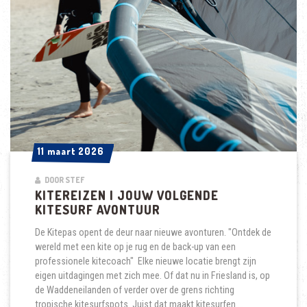
11 maart 2026
11 maart 2026
DOOR STEF
KITEREIZEN | JOUW VOLGENDE
KITESURF AVONTUUR
De Kitepas opent de deur naar nieuwe avonturen. "Ontdek de
wereld met een kite op je rug en de back-up van een
professionele kitecoach" Elke nieuwe locatie brengt zijn
eigen uitdagingen met zich mee. Of dat nu in Friesland is, op
de Waddeneilanden of verder over de grens richting
tropische kitesurfspots. Juist dat maakt kitesurfen …