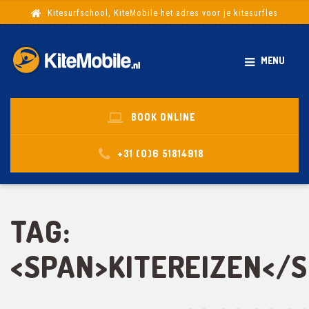
Kitesurfschool, KiteMobile het adres voor je kitesurfles
MENU
BOOK ONLINE
+31 (0)6 51814918
TAG:
<SPAN>KITEREIZEN</