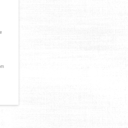
le
 om