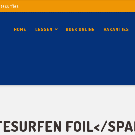
itesurfles
HOME
LESSEN
BOEK ONLINE
VAKANTIES
TESURFEN FOIL</SPA