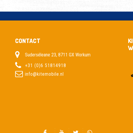
CONTACT
K
W
Suderséleane 23, 8711 GX Workum
+31 (0)6 51814918
info@kitemobile.nl