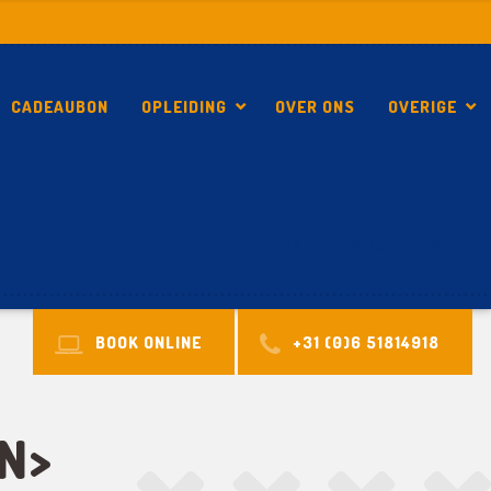
CADEAUBON
OPLEIDING
OVER ONS
OVERIGE
HOE MONTEER IK EEN HYDROFOIL?
BOOK ONLINE
+31 (0)6 51814918
N>