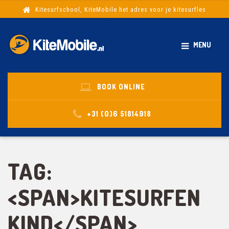
Kitesurfschool, KiteMobile het adres voor je kitesurfles
MENU
BOOK ONLINE
+31 (0)6 51814918
TAG:
<SPAN>KITESURFEN
KIND</SPAN>