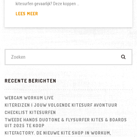
kitesurfen gevaarlijk? Deze koppen …
KITESURFEN
LEES MEER
LEREN?
DE
MEEST
GESTELDE
VRAGEN
Zoek
naar:
RECENTE BERICHTEN
WEBCAM WORKUM LIVE
KITEREIZEN | JOUW VOLGENDE KITESURF AVONTUUR
CHECKLIST KITESURFEN
TWEEDE HANDS DUOTONE & FLYSURFER KITES & BOARDS
UIT 2025 TE KOOP
KITEFACTORY. DE NIEUWE KITE SHOP IN WORKUM,