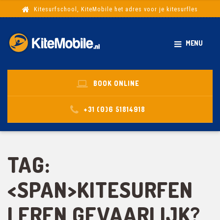
Kitesurfschool, KiteMobile het adres voor je kitesurfles
MENU
BOOK ONLINE
+31 (0)6 51814918
TAG:
<SPAN>KITESURFEN
LEREN GEVAARLIJK?