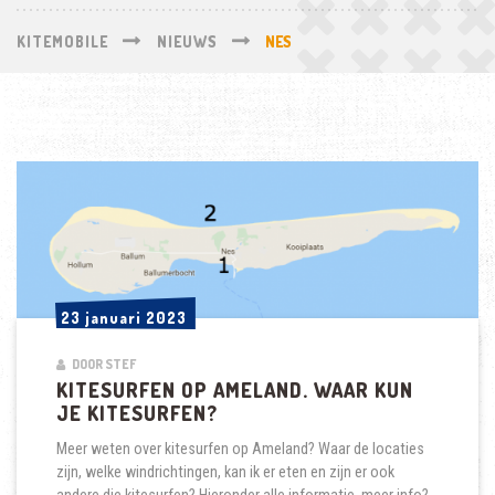
KITEMOBILE
NIEUWS
NES
23 januari 2023
23 januari 2023
DOOR STEF
KITESURFEN OP AMELAND. WAAR KUN
JE KITESURFEN?
Meer weten over kitesurfen op Ameland? Waar de locaties
zijn, welke windrichtingen, kan ik er eten en zijn er ook