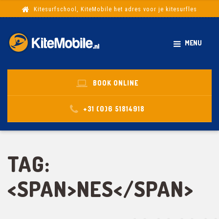
Kitesurfschool, KiteMobile het adres voor je kitesurfles
MENU
BOOK ONLINE
+31 (0)6 51814918
TAG:
<SPAN>NES</SPAN>