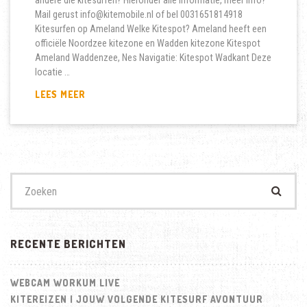
andere die kitesurfen? Hieronder alle informatie, meer info?
Mail gerust info@kitemobile.nl of bel 0031651814918
Kitesurfen op Ameland Welke Kitespot? Ameland heeft een
officiële Noordzee kitezone en Wadden kitezone Kitespot
Ameland Waddenzee, Nes Navigatie: Kitespot Wadkant Deze
locatie …
KITESURFEN
LEES MEER
OP
AMELAND.
WAAR
KUN
JE
KITESURFEN?
Zoek
naar:
RECENTE BERICHTEN
WEBCAM WORKUM LIVE
KITEREIZEN | JOUW VOLGENDE KITESURF AVONTUUR