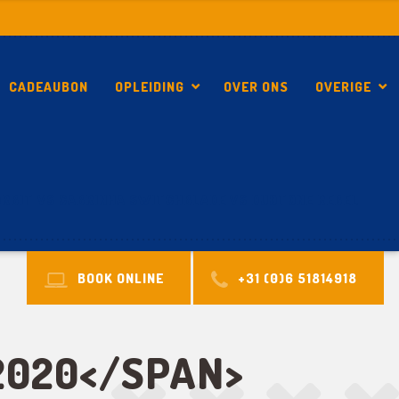
CADEAUBON
OPLEIDING
OVER ONS
OVERIGE
RBIT VS CABRINHA SWITCHBLADE VS DUOTONE REBEL
BOOK ONLINE
+31 (0)6 51814918
2020</SPAN>