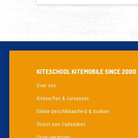
VS
CABRINHA
SWITCHBLADE
VS
DUOTONE
REBEL
KITESCHOOL KITEMOBILE SINCE 2000
Over ons
Kitesurfles & cursussen
Online beschikbaarheid & boeken
Direct een Cadeaubon
Onze vakanties