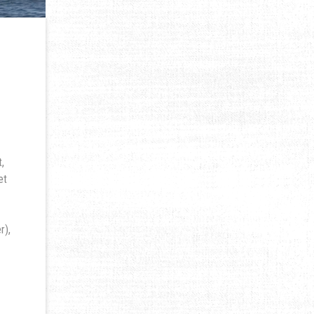
,
et
r),