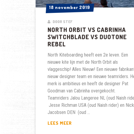
18 november 2019
18 november 2019
DOOR STEF
NORTH ORBIT VS CABRINHA
SWITCHBLADE VS DUOTONE
REBEL
North Kiteboarding heeft een 2e leven. Een
nieuwe kite lijn met de North Orbit als
vlaggeschip! Alles Nieuw! Een nieuwe fabrikant
nieuw designer team en nieuwe teamriders. H
merk is ambitieus en heeft de designer Pat
Goodman van Cabrinha overgekocht.
Teamriders Jalou Langeree NL (oud Naish ride
Jesse Richman USA (oud Naish rider) en Nick
Jacobsen DEN (oud …
NORTH
LEES MEER
ORBIT