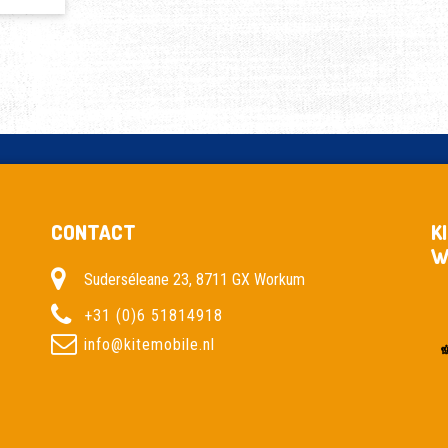
CONTACT
K
W
Suderséleane 23, 8711 GX Workum
+31 (0)6 51814918
info@kitemobile.nl