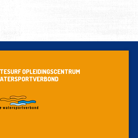
ITESURF OPLEIDINGSCENTRUM
ATERSPORTVERBOND