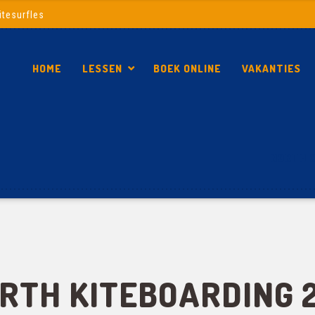
itesurfles
HOME
LESSEN
BOEK ONLINE
VAKANTIES
NORTH O
ORTH KITEBOARDING 