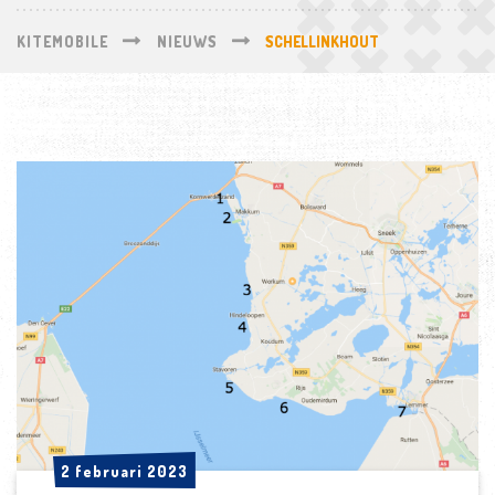
KITEMOBILE
NIEUWS
SCHELLINKHOUT
2 februari 2023
2 februari 2023