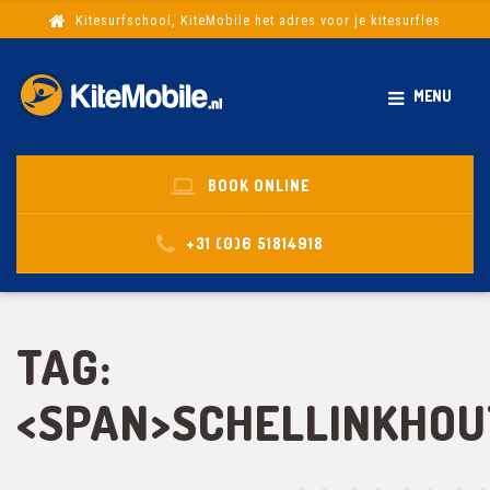
Kitesurfschool, KiteMobile het adres voor je kitesurfles
MENU
BOOK ONLINE
+31 (0)6 51814918
TAG:
<SPAN>SCHELLINKHOU