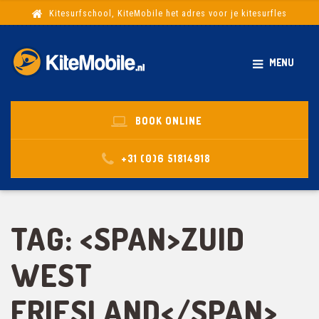
Kitesurfschool, KiteMobile het adres voor je kitesurfles
MENU
BOOK ONLINE
+31 (0)6 51814918
TAG: <SPAN>ZUID
WEST
FRIESLAND</SPAN>