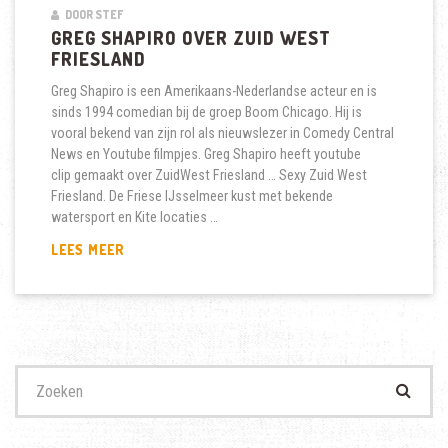
DOOR STEF
GREG SHAPIRO OVER ZUID WEST
FRIESLAND
Greg Shapiro is een Amerikaans-Nederlandse acteur en is
sinds 1994 comedian bij de groep Boom Chicago. Hij is
vooral bekend van zijn rol als nieuwslezer in Comedy Central
News en Youtube filmpjes. Greg Shapiro heeft youtube
clip gemaakt over ZuidWest Friesland … Sexy Zuid West
Friesland. De Friese IJsselmeer kust met bekende
watersport en Kite locaties …
GREG
LEES MEER
SHAPIRO
OVER
ZUID
WEST
FRIESLAND
Zoek
naar: