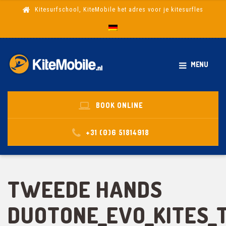
Kitesurfschool, KiteMobile het adres voor je kitesurfles
MENU
BOOK ONLINE
+31 (0)6 51814918
TWEEDE HANDS
DUOTONE_EVO_KITES_