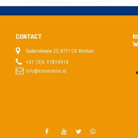
CONTACT
K
W
Suderséleane 23, 8711 GX Workum
+31 (0)6 51814918
info@kitemobile.nl