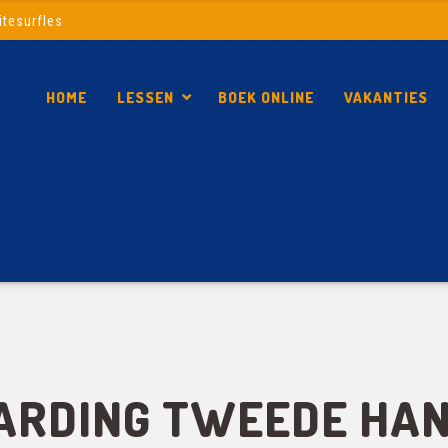
itesurfles
HOME
LESSEN
BOEK ONLINE
VAKANTIES
ARDING TWEEDE HAN