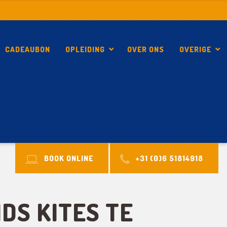
CADEAUBON
OPLEIDING
OVER ONS
OVERIGE
NORTH KITEBOARDING TWEEDE HANDS KITES TE KOOP
BOOK ONLINE
+31 (0)6 51814918
DS KITES TE