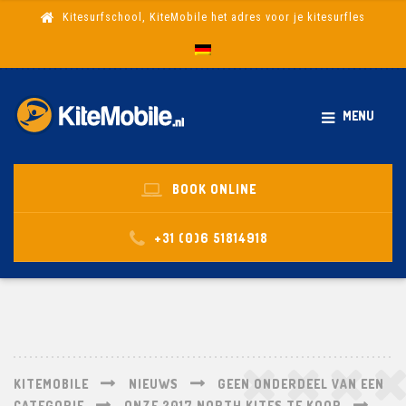
Kitesurfschool, KiteMobile het adres voor je kitesurfles
MENU
BOOK ONLINE
+31 (0)6 51814918
KITEMOBILE
NIEUWS
GEEN ONDERDEEL VAN EEN
CATEGORIE
ONZE 2017 NORTH KITES TE KOOP