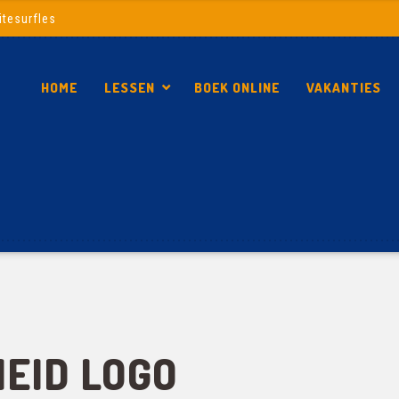
itesurfles
HOME
LESSEN
BOEK ONLINE
VAKANTIES
EID LOGO