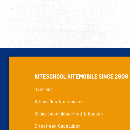
KITESCHOOL KITEMOBILE SINCE 2000
Over ons
Kitesurfles & cursussen
Online beschikbaarheid & boeken
Direct een Cadeaubon