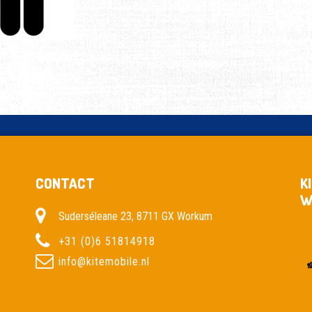
CONTACT
K
W
Suderséleane 23, 8711 GX Workum
+31 (0)6 51814918
info@kitemobile.nl