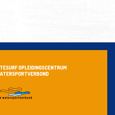
ITESURF OPLEIDINGSCENTRUM
ATERSPORTVERBOND