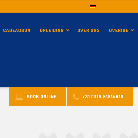
CADEAUBON
OPLEIDING
OVER ONS
OVERIGE
BESCHIKBAARHEID LOGO
BOOK ONLINE
+31 (0)6 51814918