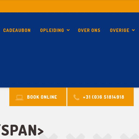
CADEAUBON
OPLEIDING
OVER ONS
OVERIGE
HYDROFOIL KITEBOARD TEST VOOR BEGINNERS
BOOK ONLINE
+31 (0)6 51814918
/SPAN>