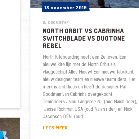
18 november 2019
18 november 2019
DOOR STEF
NORTH ORBIT VS CABRINHA
SWITCHBLADE VS DUOTONE
REBEL
North Kiteboarding heeft een 2e leven. Een
nieuwe kite lijn met de North Orbit als
vlaggeschip! Alles Nieuw! Een nieuwe fabrikant,
nieuw designer team en nieuwe teamriders. Het
merk is ambitieus en heeft de designer Pat
Goodman van Cabrinha overgekocht.
Teamriders Jalou Langeree NL (oud Naish rider),
Jesse Richman USA (oud Naish rider) en Nick
Jacobsen DEN (oud …
NORTH
LEES MEER
ORBIT