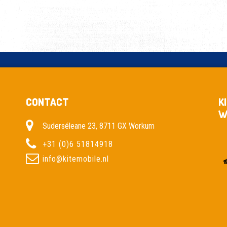
VS
CABRINHA
FX
CONTACT
K
W
Suderséleane 23, 8711 GX Workum
+31 (0)6 51814918
info@kitemobile.nl