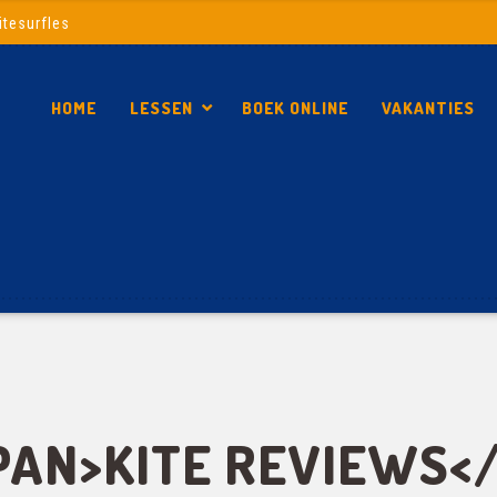
itesurfles
HOME
LESSEN
BOEK ONLINE
VAKANTIES
SPAN>KITE REVIEWS<