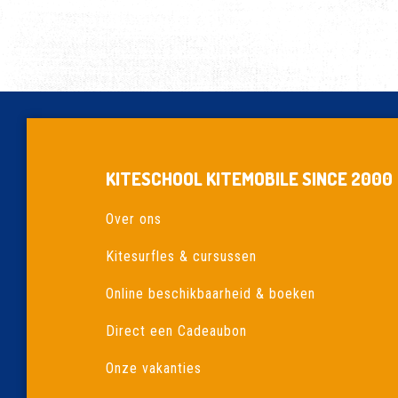
KITESCHOOL KITEMOBILE SINCE 2000
Over ons
Kitesurfles & cursussen
Online beschikbaarheid & boeken
Direct een Cadeaubon
Onze vakanties