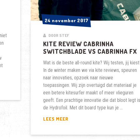
24 november 2017
24 november 2017
niet
DOOR STEF
KITE REVIEW CABRINHA
en
SWITCHBLADE VS CABRINHA FX
w
Wat is de beste all-round kite? Wij testen, jij kiest
nt
In de winter maken we via kite reviews, speuren
naar innovaties, opzoek naar nieuwe
toepassingen. Wij zijn overtuigd dat materiaal je
een betere kitesurfer maakt of meer vlieguren
geeft. Een prachtige innovatie die dat bloot legt i
de Hydrofoil. Met dit board type kun je …
KITE
LEES MEER
REVIEW
CABRINHA
SWITCHBLADE