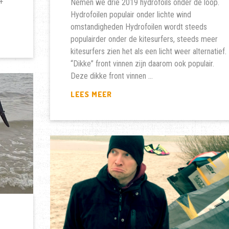
+
Nemen we drie 2019 hydrofoils onder de loop.
Hydrofoilen populair onder lichte wind
omstandigheden Hydrofoilen wordt steeds
populairder onder de kitesurfers, steeds meer
kitesurfers zien het als een licht weer alternatief.
“Dikke” front vinnen zijn daarom ook populair.
Deze dikke front vinnen …
HYDROFOIL
LEES MEER
TEST
NAISH
SURF
&
KITE
FOILS
2019