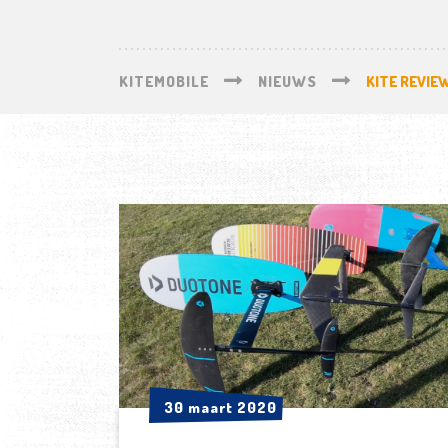
KITEMOBILE
NIEUWS
KITE REVIE
30 maart 2020
30 maart 2020