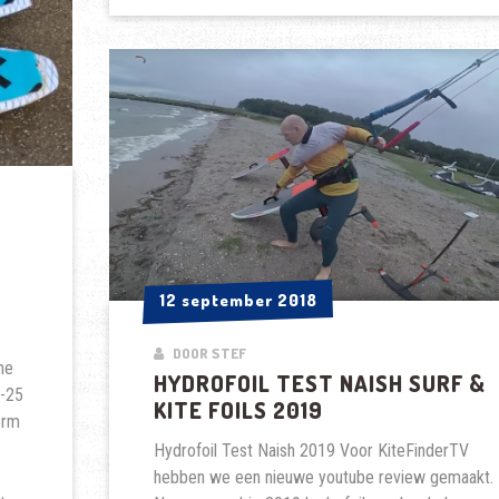
VS
CABRINHA
SWITCHBLADE
VS
DUOTONE
REBEL
N
12 september 2018
12 september 2018
DOOR STEF
ne
HYDROFOIL TEST NAISH SURF &
0-25
KITE FOILS 2019
orm
Hydrofoil Test Naish 2019 Voor KiteFinderTV
hebben we een nieuwe youtube review gemaakt.