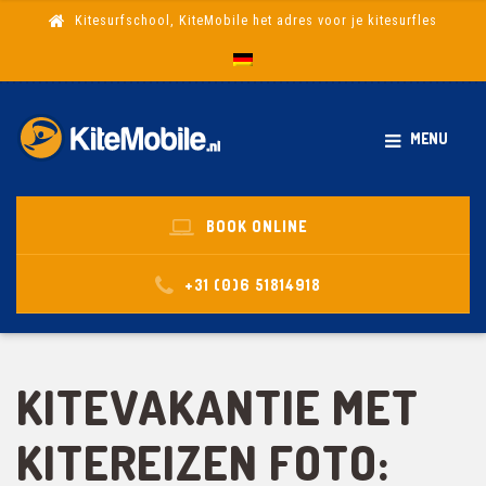
Kitesurfschool, KiteMobile het adres voor je kitesurfles
MENU
BOOK ONLINE
+31 (0)6 51814918
KITEVAKANTIE MET
KITEREIZEN FOTO: