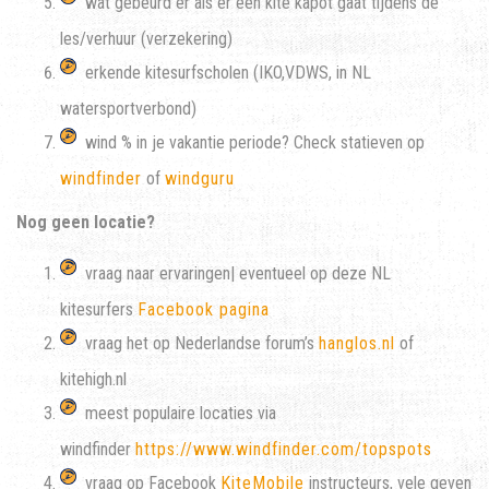
wat gebeurd er als er een kite kapot gaat tijdens de
les/verhuur (verzekering)
erkende kitesurfscholen (IKO,VDWS, in NL
watersportverbond)
wind % in je vakantie periode? Check statieven op
windfinder
of
windguru
Nog geen locatie?
vraag naar ervaringen| eventueel op deze NL
kitesurfers
Facebook pagina
vraag het op Nederlandse forum’s
hanglos.nl
of
kitehigh.nl
meest populaire locaties via
windfinder
https://www.windfinder.com/topspots
vraag op Facebook
KiteMobile
instructeurs, vele geven