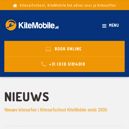
Kitesurfschool, KiteMobile het adres voor je kitesurfles
MENU
BOOK ONLINE
+31 (0)6 51814918
NIEUWS
Nieuws kitesurfen | Kitesurfschool KiteMobile sinds 2000